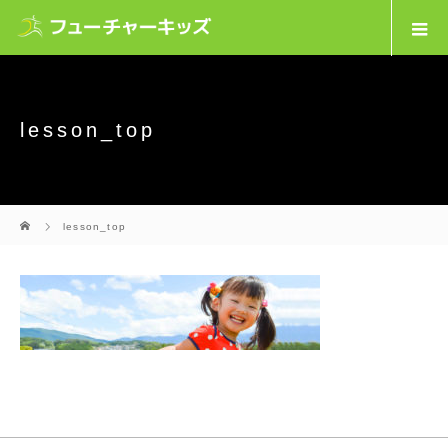
lesson_top
ホーム
lesson_top