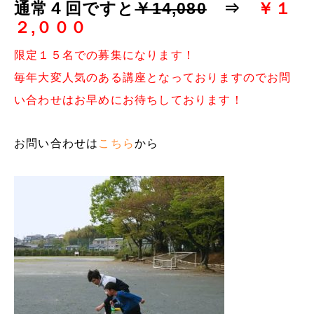
通常４回ですと
￥14,080
⇒
￥１
２,０００
限定１５名での募集になります！
毎年大変人気のある講座となっておりますのでお問
い合わせはお早めにお待ちしております！
お問い合わせは
こちら
から